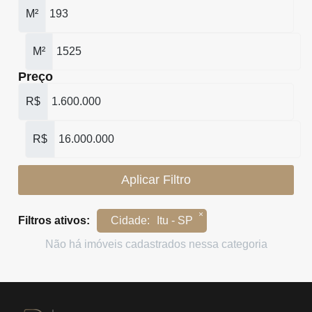
M²
M²
Preço
R$
R$
Aplicar Filtro
×
Filtros ativos:
Cidade
:
Itu - SP
Não há imóveis cadastrados nessa categoria