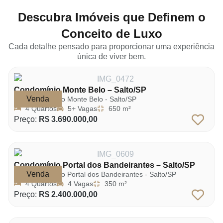
Descubra Imóveis que Definem o
Conceito de Luxo
Cada detalhe pensado para proporcionar uma experiência
única de viver bem.
Condomínio Monte Belo – Salto/SP
Venda
Condomínio Monte Belo - Salto/SP
4 Quartos
5+ Vagas
650 m²
Preço:
R$ 3.690.000,00
Condomínio Portal dos Bandeirantes – Salto/SP
Venda
Condomínio Portal dos Bandeirantes - Salto/SP
4 Quartos
4 Vagas
350 m²
Preço:
R$ 2.400.000,00