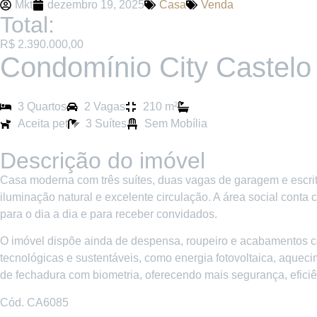
Mkt
dezembro 19, 2025
Casa
Venda
Total:
R$ 2.390.000,00
Condomínio City Castelo 
3 Quartos
2 Vagas
210 m²
Aceita pet
3 Suítes
Sem Mobília
Descrição do imóvel
Casa moderna com três suítes, duas vagas de garagem e escritór
iluminação natural e excelente circulação. A área social conta c
para o dia a dia e para receber convidados.
O imóvel dispõe ainda de despensa, roupeiro e acabamentos c
tecnológicas e sustentáveis, como energia fotovoltaica, aqueci
de fechadura com biometria, oferecendo mais segurança, efici
Cód. CA6085