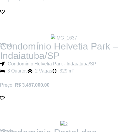
Condomínio Helvetia Park –
Venda
Indaiatuba/SP
Condomínio Helvetia Park - Indaiatuba/SP
3 Quartos
2 Vagas
329 m²
Preço:
R$ 3.457.000,00
Venda