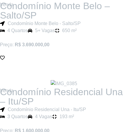
Condomínio Monte Belo –
Venda
Salto/SP
Condomínio Monte Belo - Salto/SP
4 Quartos
5+ Vagas
650 m²
Preço:
R$ 3.690.000,00
Condomínio Residencial Una
Venda
– Itu/SP
Condomínio Residencial Una - Itu/SP
3 Quartos
4 Vagas
193 m²
Preço:
R$ 1.600.000,00