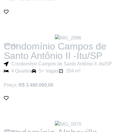
Condomínio Campos de
Venda
Santo Antônio II -Itu/SP
Condomínio Campos de Santo Antônio II -Itu/SP
4 Quartos
5+ Vagas
354 m²
Preço:
R$ 3.490.000,00
Venda