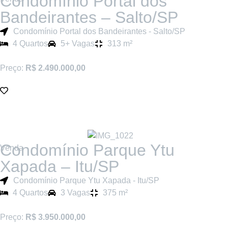
Condomínio Portal dos
Bandeirantes – Salto/SP
Condomínio Portal dos Bandeirantes - Salto/SP
4 Quartos
5+ Vagas
313 m²
Preço:
R$ 2.490.000,00
Condomínio Parque Ytu
Venda
Xapada – Itu/SP
Condomínio Parque Ytu Xapada - Itu/SP
4 Quartos
3 Vagas
375 m²
Preço:
R$ 3.950.000,00