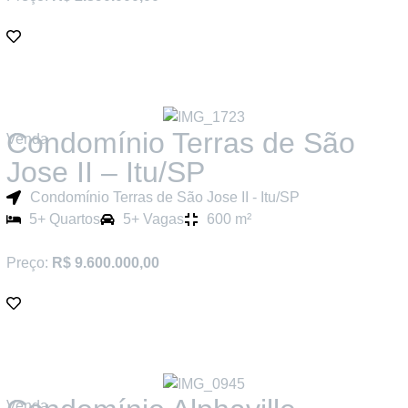
Condomínio Terras de São
Venda
Jose II – Itu/SP
Condomínio Terras de São Jose II - Itu/SP
5+ Quartos
5+ Vagas
600 m²
Preço:
R$ 9.600.000,00
Venda