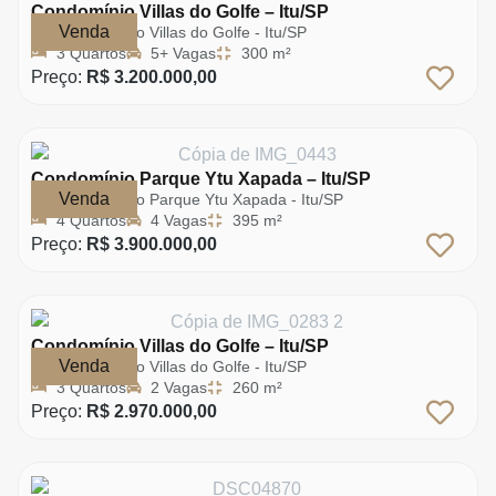
Condomínio Villas do Golfe – Itu/SP
Venda
Condomínio Villas do Golfe - Itu/SP
3 Quartos
5+ Vagas
300 m²
Preço:
R$ 3.200.000,00
Condomínio Parque Ytu Xapada – Itu/SP
Venda
Condomínio Parque Ytu Xapada - Itu/SP
4 Quartos
4 Vagas
395 m²
Preço:
R$ 3.900.000,00
Condomínio Villas do Golfe – Itu/SP
Venda
Condomínio Villas do Golfe - Itu/SP
3 Quartos
2 Vagas
260 m²
Preço:
R$ 2.970.000,00