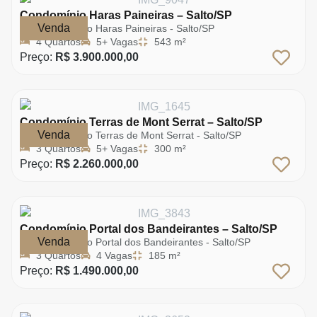
Condomínio Haras Paineiras – Salto/SP
Venda
Condomínio Haras Paineiras - Salto/SP
4 Quartos
5+ Vagas
543 m²
Preço:
R$ 3.900.000,00
Condomínio Terras de Mont Serrat – Salto/SP
Venda
Condomínio Terras de Mont Serrat - Salto/SP
3 Quartos
5+ Vagas
300 m²
Preço:
R$ 2.260.000,00
Condomínio Portal dos Bandeirantes – Salto/SP
Venda
Condomínio Portal dos Bandeirantes - Salto/SP
3 Quartos
4 Vagas
185 m²
Preço:
R$ 1.490.000,00