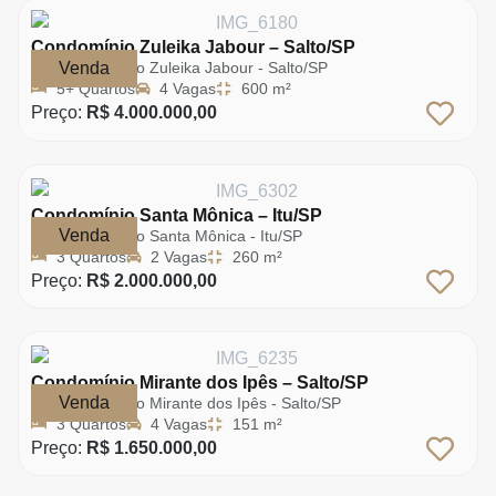
Condomínio Zuleika Jabour – Salto/SP
Venda
Condomínio Zuleika Jabour - Salto/SP
5+ Quartos
4 Vagas
600 m²
Preço:
R$ 4.000.000,00
Condomínio Santa Mônica – Itu/SP
Venda
Condomínio Santa Mônica - Itu/SP
3 Quartos
2 Vagas
260 m²
Preço:
R$ 2.000.000,00
Condomínio Mirante dos Ipês – Salto/SP
Venda
Condomínio Mirante dos Ipês - Salto/SP
3 Quartos
4 Vagas
151 m²
Preço:
R$ 1.650.000,00