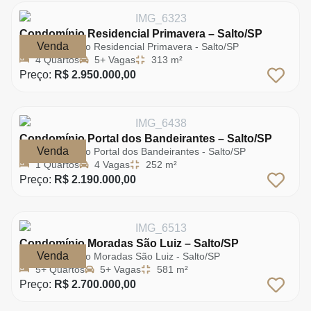
Condomínio Residencial Primavera – Salto/SP
Venda
Condomínio Residencial Primavera - Salto/SP
4 Quartos
5+ Vagas
313 m²
Preço:
R$ 2.950.000,00
Condomínio Portal dos Bandeirantes – Salto/SP
Venda
Condomínio Portal dos Bandeirantes - Salto/SP
1 Quartos
4 Vagas
252 m²
Preço:
R$ 2.190.000,00
Condomínio Moradas São Luiz – Salto/SP
Venda
Condomínio Moradas São Luiz - Salto/SP
5+ Quartos
5+ Vagas
581 m²
Preço:
R$ 2.700.000,00