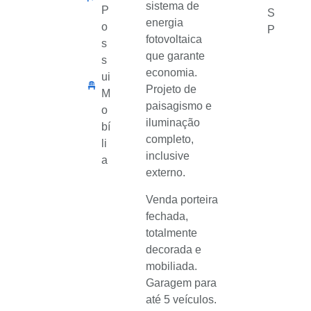
sistema de
P
S
energia
o
P
fotovoltaica
s
que garante
s
economia.
ui
Projeto de
M
paisagismo e
o
iluminação
bí
completo,
li
inclusive
a
externo.
Venda porteira
fechada,
totalmente
decorada e
mobiliada.
Garagem para
até 5 veículos.