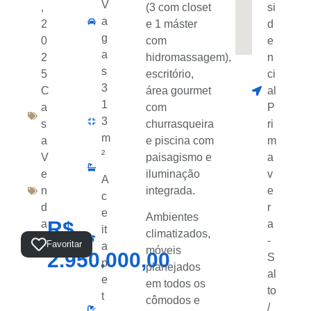
V
,
(3 com closet
si
a
2
e 1 máster
d
g
0
com
e
a
2
hidromassagem),
n
s
5
escritório,
ci
3
C
área gourmet
al
1
a
com
P
3
s
churrasqueira
ri
m
a
e piscina com
m
²
V
paisagismo e
a
e
iluminação
v
A
n
integrada.
e
c
d
r
e
Ambientes
R$
a
a
it
climatizados,
Total:
-
Favoritar
a
móveis
2.950.000,00
S
p
planejados
al
e
em todos os
to
t
cômodos e
/