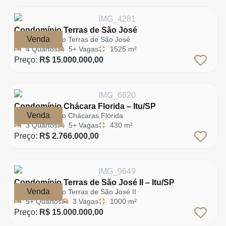
Condomínio Terras de São José
Venda
Condomínio Terras de São José
4 Quartos
5+ Vagas
1525 m²
Preço:
R$ 15.000.000,00
Condomínio Chácara Florida – Itu/SP
Venda
Condomínio Chácaras Flórida
3 Quartos
5+ Vagas
430 m²
Preço:
R$ 2.766.000,00
Condomínio Terras de São José II – Itu/SP
Venda
Condomínio Terras de São José II
5+ Quartos
3 Vagas
1000 m²
Preço:
R$ 15.000.000,00