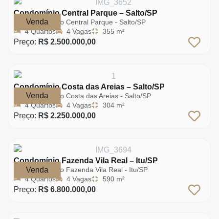
Condomínio Central Parque – Salto/SP
Venda
Condomínio Central Parque - Salto/SP
4 Quartos
4 Vagas
355 m²
Preço:
R$ 2.500.000,00
Condomínio Costa das Areias – Salto/SP
Venda
Condomínio Costa das Areias - Salto/SP
4 Quartos
4 Vagas
304 m²
Preço:
R$ 2.250.000,00
Condomínio Fazenda Vila Real – Itu/SP
Venda
Condomínio Fazenda Vila Real - Itu/SP
4 Quartos
4 Vagas
590 m²
Preço:
R$ 6.800.000,00