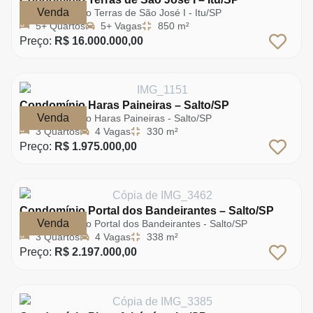
Venda
Condomínio Terras de São José I - Itu/SP
5+ Quartos
5+ Vagas
850 m²
Preço:
R$ 16.000.000,00
Condomínio Haras Paineiras – Salto/SP
Venda
Condomínio Haras Paineiras - Salto/SP
3 Quartos
4 Vagas
330 m²
Preço:
R$ 1.975.000,00
Condomínio Portal dos Bandeirantes – Salto/SP
Venda
Condomínio Portal dos Bandeirantes - Salto/SP
3 Quartos
4 Vagas
338 m²
Preço:
R$ 2.197.000,00