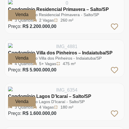
Condomínio Residencial Primavera – Salto/SP
Venda
Condomínio Residencial Primavera - Salto/SP
3 Quartos
2 Vagas
260 m²
Preço:
R$ 2.200.000,00
Condomínio Villa dos Pinheiros – Indaiatuba/SP
Venda
Condomínio Villa dos Pinheiros - Indaiatuba/SP
4 Quartos
5+ Vagas
475 m²
Preço:
R$ 5.900.000,00
Condomínio Lagos D’Icaraí – Salto/SP
Venda
Condomínio Lagos D'Icaraí - Salto/SP
3 Quartos
4 Vagas
180 m²
Preço:
R$ 1.600.000,00