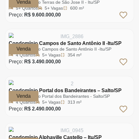
Venda
Condomínio Terras de São Jose II - Itu/SP
5+ Quartos
5+ Vagas
600 m²
Preço:
R$ 9.600.000,00
Condomínio Campos de Santo Antônio II -Itu/SP
Venda
Condomínio Campos de Santo Antônio II -Itu/SP
4 Quartos
5+ Vagas
354 m²
Preço:
R$ 3.490.000,00
Condomínio Portal dos Bandeirantes – Salto/SP
Venda
Condomínio Portal dos Bandeirantes - Salto/SP
4 Quartos
5+ Vagas
313 m²
Preço:
R$ 2.490.000,00
Condomínio Alphaville Castello – Itu/SP