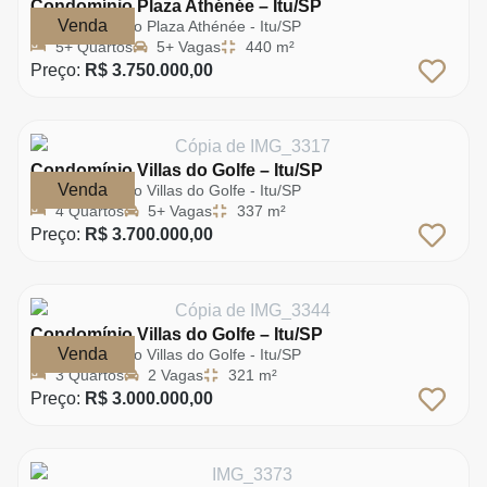
Condomínio Plaza Athénée – Itu/SP
Venda
Condomínio Plaza Athénée - Itu/SP
5+ Quartos
5+ Vagas
440 m²
Preço:
R$ 3.750.000,00
Condomínio Villas do Golfe – Itu/SP
Venda
Condomínio Villas do Golfe - Itu/SP
4 Quartos
5+ Vagas
337 m²
Preço:
R$ 3.700.000,00
Condomínio Villas do Golfe – Itu/SP
Venda
Condomínio Villas do Golfe - Itu/SP
3 Quartos
2 Vagas
321 m²
Preço:
R$ 3.000.000,00