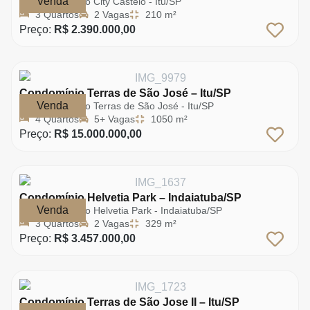
Venda
Condomínio City Castelo - Itu/SP
3 Quartos
2 Vagas
210 m²
Preço:
R$ 2.390.000,00
Condomínio Terras de São José – Itu/SP
Venda
Condomínio Terras de São José - Itu/SP
4 Quartos
5+ Vagas
1050 m²
Preço:
R$ 15.000.000,00
Condomínio Helvetia Park – Indaiatuba/SP
Venda
Condomínio Helvetia Park - Indaiatuba/SP
3 Quartos
2 Vagas
329 m²
Preço:
R$ 3.457.000,00
Condomínio Terras de São Jose II – Itu/SP