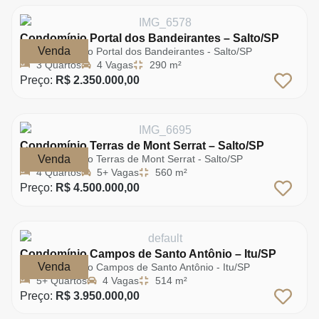
Condomínio Portal dos Bandeirantes – Salto/SP
Venda
Condomínio Portal dos Bandeirantes - Salto/SP
3 Quartos
4 Vagas
290 m²
Preço:
R$ 2.350.000,00
Condomínio Terras de Mont Serrat – Salto/SP
Venda
Condomínio Terras de Mont Serrat - Salto/SP
4 Quartos
5+ Vagas
560 m²
Preço:
R$ 4.500.000,00
Condomínio Campos de Santo Antônio – Itu/SP
Venda
Condomínio Campos de Santo Antônio - Itu/SP
5+ Quartos
4 Vagas
514 m²
Preço:
R$ 3.950.000,00