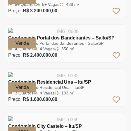
5+ Quartos
5+ Vagas
438 m²
Preço:
R$ 3.200.000,00
Condomínio Portal dos Bandeirantes – Salto/SP
Venda
Condomínio Portal dos Bandeirantes - Salto/SP
4 Quartos
4 Vagas
350 m²
Preço:
R$ 2.400.000,00
Condomínio Residencial Una – Itu/SP
Venda
Condomínio Residencial Una - Itu/SP
3 Quartos
4 Vagas
193 m²
Preço:
R$ 1.600.000,00
Condomínio City Castelo – Itu/SP