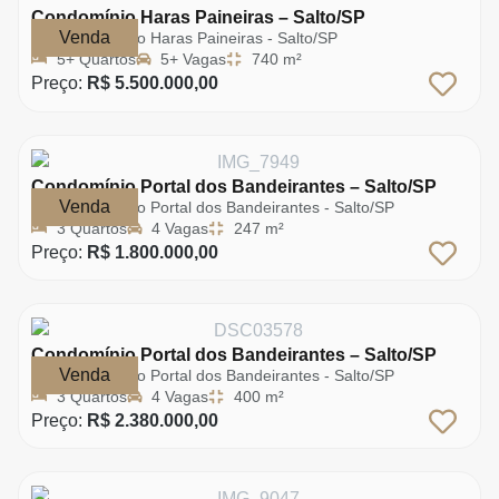
Condomínio Haras Paineiras – Salto/SP
Venda
Condomínio Haras Paineiras - Salto/SP
5+ Quartos
5+ Vagas
740 m²
Preço:
R$ 5.500.000,00
Condomínio Portal dos Bandeirantes – Salto/SP
Venda
Condomínio Portal dos Bandeirantes - Salto/SP
3 Quartos
4 Vagas
247 m²
Preço:
R$ 1.800.000,00
Condomínio Portal dos Bandeirantes – Salto/SP
Venda
Condomínio Portal dos Bandeirantes - Salto/SP
3 Quartos
4 Vagas
400 m²
Preço:
R$ 2.380.000,00