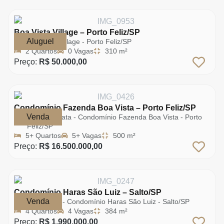
Boa Vista Village – Porto Feliz/SP
Aluguel
Boa Vista Village - Porto Feliz/SP
2 Quartos
0 Vagas
310 m²
Preço:
R$ 50.000,00
Condomínio Fazenda Boa Vista – Porto Feliz/SP
Venda
Casa da Mata - Condomínio Fazenda Boa Vista - Porto
Feliz/SP
5+ Quartos
5+ Vagas
500 m²
Preço:
R$ 16.500.000,00
Condomínio Haras São Luiz – Salto/SP
Venda
Rua Marte - Condomínio Haras São Luiz - Salto/SP
4 Quartos
4 Vagas
384 m²
Preço:
R$ 1.990.000,00