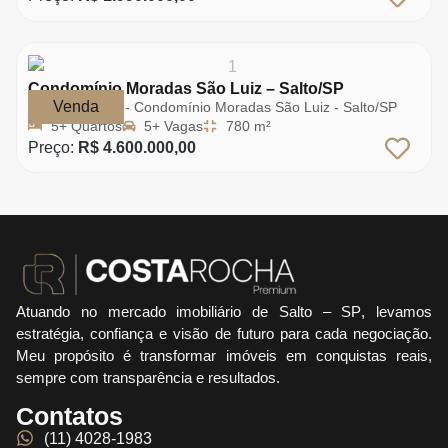
Condomínio Moradas São Luiz – Salto/SP
Venda
Rua Marte - Condomínio Moradas São Luiz - Salto/SP
5+ Quartos
5+ Vagas
780 m²
Preço:
R$ 4.600.000,00
Atuando no mercado imobiliário de
Salto – SP
, levamos
estratégia, confiança e visão de futuro para cada negociação.
Meu propósito é transformar imóveis em conquistas reais,
sempre com transparência e resultados.
Contatos
(11) 4028-1983