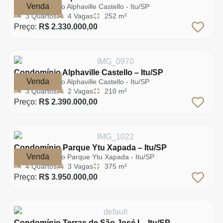
Venda
Condomínio Alphaville Castello - Itu/SP
3 Quartos
4 Vagas
252 m²
Preço:
R$ 2.330.000,00
Condomínio Alphaville Castello – Itu/SP
Venda
Condomínio Alphaville Castello - Itu/SP
3 Quartos
2 Vagas
210 m²
Preço:
R$ 2.390.000,00
Condomínio Parque Ytu Xapada – Itu/SP
Venda
Condomínio Parque Ytu Xapada - Itu/SP
4 Quartos
3 Vagas
375 m²
Preço:
R$ 3.950.000,00
Condomínio Terras de São José I – Itu/SP