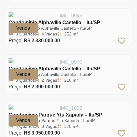
Condomínio Alphaville Castello – Itu/SP
Venda
Condomínio Alphaville Castello - Itu/SP
3 Quartos
4 Vagas
252 m²
Preço:
R$ 2.330.000,00
Condomínio Alphaville Castello – Itu/SP
Venda
Condomínio Alphaville Castello - Itu/SP
3 Quartos
2 Vagas
210 m²
Preço:
R$ 2.390.000,00
Condomínio Parque Ytu Xapada – Itu/SP
Venda
Condomínio Parque Ytu Xapada - Itu/SP
4 Quartos
3 Vagas
375 m²
Preço:
R$ 3.950.000,00