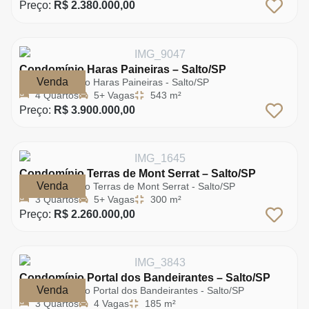
Preço:
R$ 2.380.000,00
Condomínio Haras Paineiras – Salto/SP
Venda
Condomínio Haras Paineiras - Salto/SP
4 Quartos
5+ Vagas
543 m²
Preço:
R$ 3.900.000,00
Condomínio Terras de Mont Serrat – Salto/SP
Venda
Condomínio Terras de Mont Serrat - Salto/SP
3 Quartos
5+ Vagas
300 m²
Preço:
R$ 2.260.000,00
Condomínio Portal dos Bandeirantes – Salto/SP
Venda
Condomínio Portal dos Bandeirantes - Salto/SP
3 Quartos
4 Vagas
185 m²