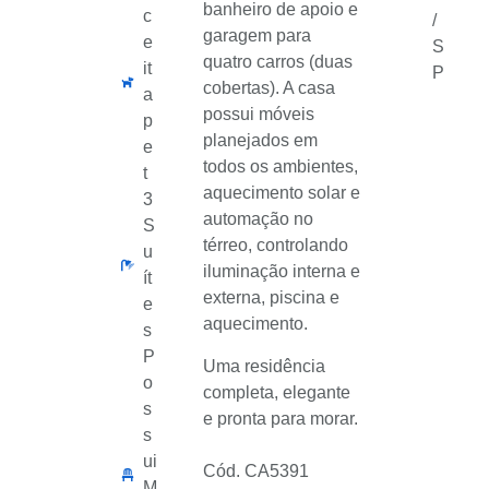
banheiro de apoio e
c
/
garagem para
e
S
quatro carros (duas
it
P
cobertas). A casa
a
possui móveis
p
planejados em
e
todos os ambientes,
t
aquecimento solar e
3
automação no
S
térreo, controlando
u
iluminação interna e
ít
externa, piscina e
e
aquecimento.
s
P
Uma residência
o
completa, elegante
s
e pronta para morar.
s
ui
Cód. CA5391
M