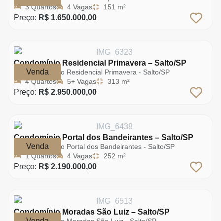
3 Quartos
4 Vagas
151 m²
Preço:
R$ 1.650.000,00
Condomínio Residencial Primavera – Salto/SP
Venda
Condomínio Residencial Primavera - Salto/SP
4 Quartos
5+ Vagas
313 m²
Preço:
R$ 2.950.000,00
Condomínio Portal dos Bandeirantes – Salto/SP
Venda
Condomínio Portal dos Bandeirantes - Salto/SP
1 Quartos
4 Vagas
252 m²
Preço:
R$ 2.190.000,00
Condomínio Moradas São Luiz – Salto/SP
Venda