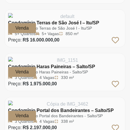
Condomínio Terras de São José I – Itu/SP
Venda
Condomínio Terras de São José I - Itu/SP
5+ Quartos
5+ Vagas
850 m²
Preço:
R$ 16.000.000,00
Condomínio Haras Paineiras – Salto/SP
Venda
Condomínio Haras Paineiras - Salto/SP
3 Quartos
4 Vagas
330 m²
Preço:
R$ 1.975.000,00
Condomínio Portal dos Bandeirantes – Salto/SP
Venda
Condomínio Portal dos Bandeirantes - Salto/SP
3 Quartos
4 Vagas
338 m²
Preço:
R$ 2.197.000,00