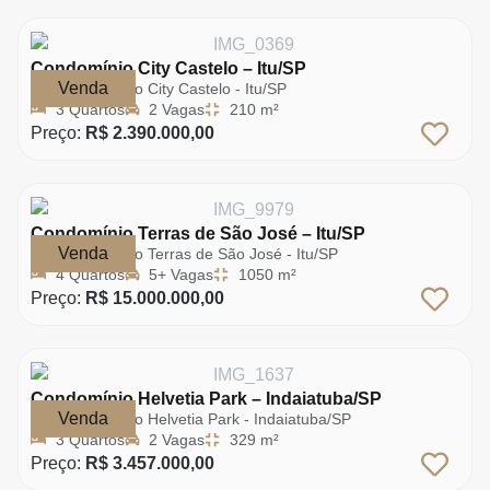
Condomínio City Castelo – Itu/SP
Venda
Condomínio City Castelo - Itu/SP
3 Quartos
2 Vagas
210 m²
Preço:
R$ 2.390.000,00
Condomínio Terras de São José – Itu/SP
Venda
Condomínio Terras de São José - Itu/SP
4 Quartos
5+ Vagas
1050 m²
Preço:
R$ 15.000.000,00
Condomínio Helvetia Park – Indaiatuba/SP
Venda
Condomínio Helvetia Park - Indaiatuba/SP
3 Quartos
2 Vagas
329 m²
Preço:
R$ 3.457.000,00