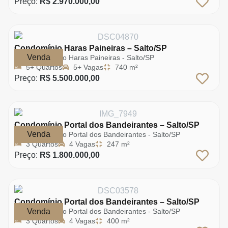
Preço:
R$ 2.970.000,00
Condomínio Haras Paineiras – Salto/SP
Venda
Condomínio Haras Paineiras - Salto/SP
5+ Quartos
5+ Vagas
740 m²
Preço:
R$ 5.500.000,00
Condomínio Portal dos Bandeirantes – Salto/SP
Venda
Condomínio Portal dos Bandeirantes - Salto/SP
3 Quartos
4 Vagas
247 m²
Preço:
R$ 1.800.000,00
Condomínio Portal dos Bandeirantes – Salto/SP
Venda
Condomínio Portal dos Bandeirantes - Salto/SP
3 Quartos
4 Vagas
400 m²