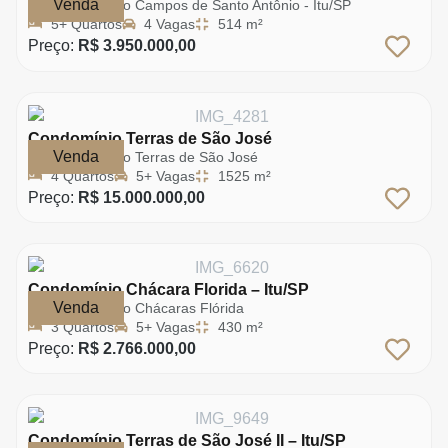
Venda
Condomínio Campos de Santo Antônio - Itu/SP
5+ Quartos
4 Vagas
514 m²
Preço:
R$ 3.950.000,00
Condomínio Terras de São José
Venda
Condomínio Terras de São José
4 Quartos
5+ Vagas
1525 m²
Preço:
R$ 15.000.000,00
Condomínio Chácara Florida – Itu/SP
Venda
Condomínio Chácaras Flórida
3 Quartos
5+ Vagas
430 m²
Preço:
R$ 2.766.000,00
Condomínio Terras de São José II – Itu/SP