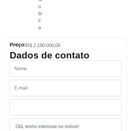
o
bí
li
a
Preço:
R$ 2.190.000,00
Dados de contato