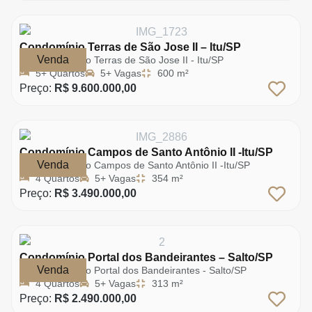
Condomínio Terras de São Jose II – Itu/SP
Venda
Condomínio Terras de São Jose II - Itu/SP
5+ Quartos
5+ Vagas
600 m²
Preço:
R$ 9.600.000,00
Condomínio Campos de Santo Antônio II -Itu/SP
Venda
Condomínio Campos de Santo Antônio II -Itu/SP
4 Quartos
5+ Vagas
354 m²
Preço:
R$ 3.490.000,00
Condomínio Portal dos Bandeirantes – Salto/SP
Venda
Condomínio Portal dos Bandeirantes - Salto/SP
4 Quartos
5+ Vagas
313 m²
Preço:
R$ 2.490.000,00