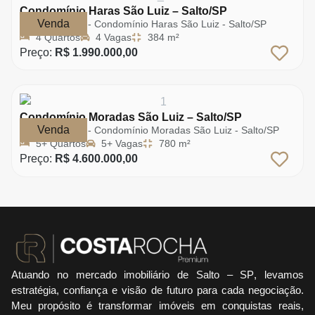
Condomínio Haras São Luiz – Salto/SP
Venda
Rua Marte - Condomínio Haras São Luiz - Salto/SP
4 Quartos
4 Vagas
384 m²
Preço:
R$ 1.990.000,00
Condomínio Moradas São Luiz – Salto/SP
Venda
Rua Marte - Condomínio Moradas São Luiz - Salto/SP
5+ Quartos
5+ Vagas
780 m²
Preço:
R$ 4.600.000,00
Atuando no mercado imobiliário de
Salto – SP
, levamos
estratégia, confiança e visão de futuro para cada negociação.
Meu propósito é transformar imóveis em conquistas reais,