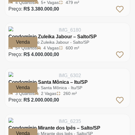
4 Quartos
5+ Vagas
479 m²
Preço:
R$ 3.380.000,00
Condomínio Zuleika Jabour – Salto/SP
Venda
Condomínio Zuleika Jabour - Salto/SP
5+ Quartos
4 Vagas
600 m²
Preço:
R$ 4.000.000,00
Condomínio Santa Mônica – Itu/SP
Venda
Condomínio Santa Mônica - Itu/SP
3 Quartos
2 Vagas
260 m²
Preço:
R$ 2.000.000,00
Condomínio Mirante dos Ipês – Salto/SP
Venda
Condomínio Mirante dos Ipês - Salto/SP