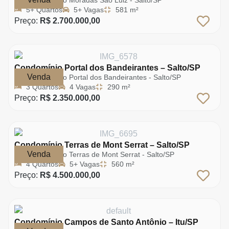
Condomínio Moradas São Luiz - Salto/SP
5+ Quartos
5+ Vagas
581 m²
Preço:
R$ 2.700.000,00
Condomínio Portal dos Bandeirantes – Salto/SP
Venda
Condomínio Portal dos Bandeirantes - Salto/SP
3 Quartos
4 Vagas
290 m²
Preço:
R$ 2.350.000,00
Condomínio Terras de Mont Serrat – Salto/SP
Venda
Condomínio Terras de Mont Serrat - Salto/SP
4 Quartos
5+ Vagas
560 m²
Preço:
R$ 4.500.000,00
Condomínio Campos de Santo Antônio – Itu/SP