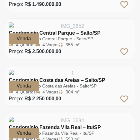
Preço:
R$ 1.490.000,00
Condomínio Central Parque – Salto/SP
Venda
Condomínio Central Parque - Salto/SP
4 Quartos
4 Vagas
355 m²
Preço:
R$ 2.500.000,00
Condomínio Costa das Areias – Salto/SP
Venda
Condomínio Costa das Areias - Salto/SP
4 Quartos
4 Vagas
304 m²
Preço:
R$ 2.250.000,00
Condomínio Fazenda Vila Real – Itu/SP
Venda
Condomínio Fazenda Vila Real - Itu/SP
4 Quartos
4 Vagas
590 m²