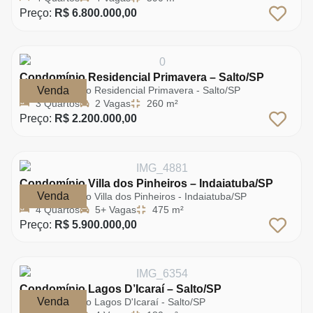
Preço:
R$ 6.800.000,00
Condomínio Residencial Primavera – Salto/SP
Venda
Condomínio Residencial Primavera - Salto/SP
3 Quartos
2 Vagas
260 m²
Preço:
R$ 2.200.000,00
Condomínio Villa dos Pinheiros – Indaiatuba/SP
Venda
Condomínio Villa dos Pinheiros - Indaiatuba/SP
4 Quartos
5+ Vagas
475 m²
Preço:
R$ 5.900.000,00
Condomínio Lagos D’Icaraí – Salto/SP
Venda
Condomínio Lagos D'Icaraí - Salto/SP