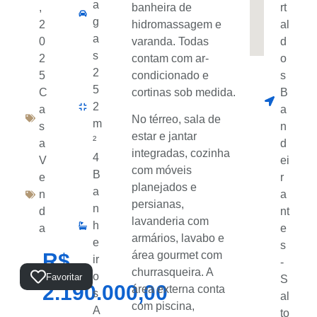
a
,
banheira de
rt
g
2
hidromassagem e
al
a
0
varanda. Todas
d
s
2
contam com ar-
o
2
5
condicionado e
s
5
C
cortinas sob medida.
B
2
a
a
No térreo, sala de
m
s
n
estar e jantar
²
a
d
integradas, cozinha
4
V
ei
com móveis
B
e
r
planejados e
a
n
a
persianas,
n
d
nt
lavanderia com
h
a
e
armários, lavabo e
e
s
R$
área gourmet com
ir
-
churrasqueira. A
Total:
o
Favoritar
S
2.190.000,00
área externa conta
s
al
com piscina,
A
to