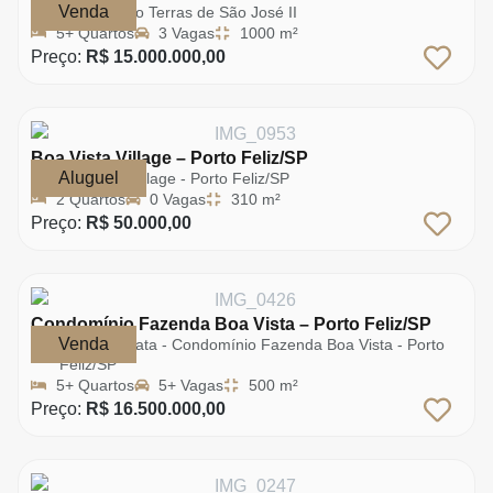
Venda
Condomínio Terras de São José II
5+ Quartos
3 Vagas
1000 m²
Preço:
R$ 15.000.000,00
Boa Vista Village – Porto Feliz/SP
Aluguel
Boa Vista Village - Porto Feliz/SP
2 Quartos
0 Vagas
310 m²
Preço:
R$ 50.000,00
Condomínio Fazenda Boa Vista – Porto Feliz/SP
Venda
Casa da Mata - Condomínio Fazenda Boa Vista - Porto
Feliz/SP
5+ Quartos
5+ Vagas
500 m²
Preço:
R$ 16.500.000,00