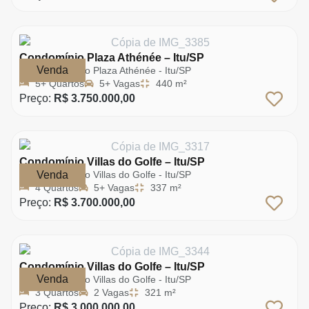
Condomínio Plaza Athénée – Itu/SP
Venda
Condomínio Plaza Athénée - Itu/SP
5+ Quartos
5+ Vagas
440 m²
Preço:
R$ 3.750.000,00
Condomínio Villas do Golfe – Itu/SP
Venda
Condomínio Villas do Golfe - Itu/SP
4 Quartos
5+ Vagas
337 m²
Preço:
R$ 3.700.000,00
Condomínio Villas do Golfe – Itu/SP
Venda
Condomínio Villas do Golfe - Itu/SP
3 Quartos
2 Vagas
321 m²
Preço:
R$ 3.000.000,00