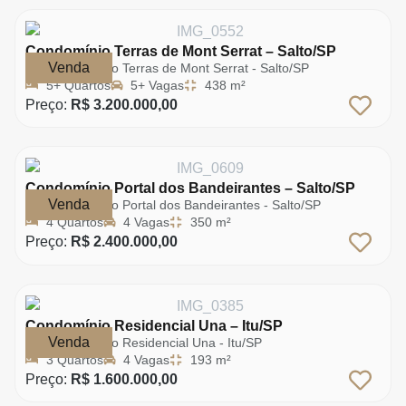
Condomínio Terras de Mont Serrat – Salto/SP
Venda
Condomínio Terras de Mont Serrat - Salto/SP
5+ Quartos
5+ Vagas
438 m²
Preço:
R$ 3.200.000,00
Condomínio Portal dos Bandeirantes – Salto/SP
Venda
Condomínio Portal dos Bandeirantes - Salto/SP
4 Quartos
4 Vagas
350 m²
Preço:
R$ 2.400.000,00
Condomínio Residencial Una – Itu/SP
Venda
Condomínio Residencial Una - Itu/SP
3 Quartos
4 Vagas
193 m²
Preço:
R$ 1.600.000,00