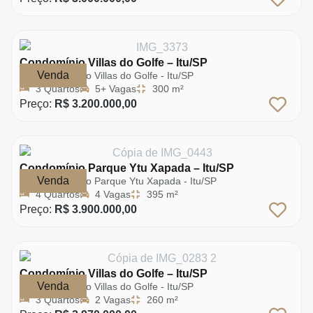
Condomínio Villas do Golfe – Itu/SP
Venda
Condomínio Villas do Golfe - Itu/SP
3 Quartos
5+ Vagas
300 m²
Preço:
R$ 3.200.000,00
Condomínio Parque Ytu Xapada – Itu/SP
Venda
Condomínio Parque Ytu Xapada - Itu/SP
4 Quartos
4 Vagas
395 m²
Preço:
R$ 3.900.000,00
Condomínio Villas do Golfe – Itu/SP
Venda
Condomínio Villas do Golfe - Itu/SP
3 Quartos
2 Vagas
260 m²