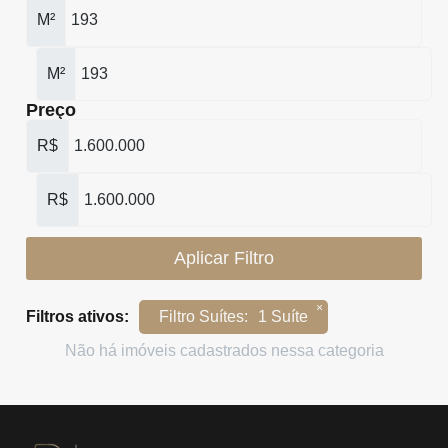
M²
M²
Preço
R$
R$
Aplicar Filtro
×
Filtros ativos:
Filtro Suítes
:
1 Suíte
Não há imóveis cadastrados nessa categoria